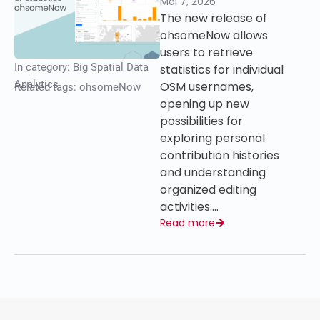
Mai 7, 2026
The new release of
ohsomeNow allows
users to retrieve
In category:
Big Spatial Data
statistics for individual
Analytics
OSM usernames,
Related tags:
ohsomeNow
opening up new
possibilities for
exploring personal
contribution histories
and understanding
organized editing
activities….
Read more