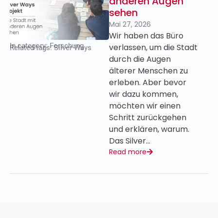
anderen Augen
sehen
Mai 27, 2026
Wir haben das Büro
In category:
Forschung
verlassen, um die Stadt
Related tags:
Silver Ways
durch die Augen
älterer Menschen zu
erleben. Aber bevor
wir dazu kommen,
möchten wir einen
Schritt zurückgehen
und erklären, warum.
Das Silver…
Read more