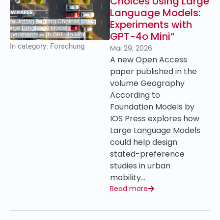
Choices Using Large
Language Models:
Experiments with
GPT-4o Mini“
In category:
Forschung
Mai 29, 2026
A new Open Access
paper published in the
volume Geography
According to
Foundation Models by
IOS Press explores how
Large Language Models
could help design
stated-preference
studies in urban
mobility…
Read more