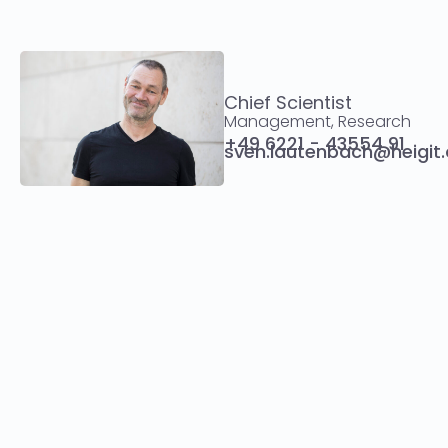
Chief Scientist
Management, Research
+49 6221 - 43554 91
sven.lautenbach@heigit.