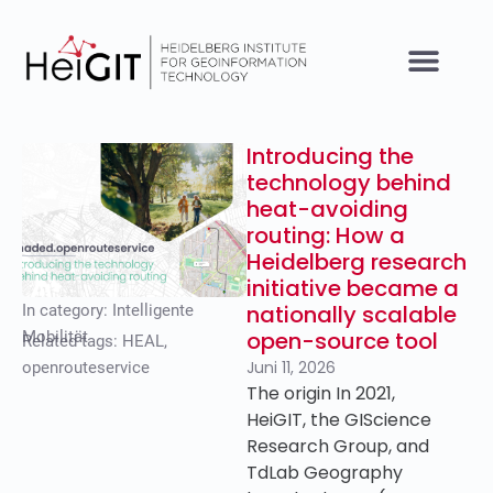
Introducing the
technology behind
heat-avoiding
routing: How a
Heidelberg research
initiative became a
nationally scalable
In category:
Intelligente
open-source tool
Mobilität
Related tags:
HEAL
,
Juni 11, 2026
openrouteservice
The origin In 2021,
HeiGIT, the GIScience
Research Group, and
TdLab Geography