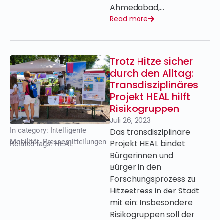
Ahmedabad,…
Read more
Trotz Hitze sicher
durch den Alltag:
Transdisziplinäres
Projekt HEAL hilft
Risikogruppen
Juli 26, 2023
In category:
Intelligente
Das transdisziplinäre
Mobilität
,
Pressemitteilungen
Projekt HEAL bindet
Related tags:
HEAL
Bürgerinnen und
Bürger in den
Forschungsprozess zu
Hitzestress in der Stadt
mit ein: Insbesondere
Risikogruppen soll der