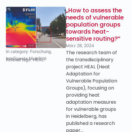
„How to assess the
needs of vulnerable
population groups
towards heat-
sensitive routing?“
März 28, 2024
In category:
Forschung
,
The research team of
Intelligente Mobilität
the transdisciplinary
Related tags:
HEAL
project HEAL (Heat
Adaptation for
Vulnerable Population
Groups), focusing on
providing heat
adaptation measures
for vulnerable groups
in Heidelberg, has
published a research
paper…