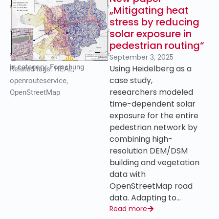
„Mitigating heat
stress by reducing
solar exposure in
pedestrian routing“
September 3, 2025
In category:
Forschung
Using Heidelberg as a
Related tags:
HEAL
,
case study,
openrouteservice
,
researchers modeled
OpenStreetMap
time-dependent solar
exposure for the entire
pedestrian network by
combining high-
resolution DEM/DSM
building and vegetation
data with
OpenStreetMap road
data. Adapting to…
Read more