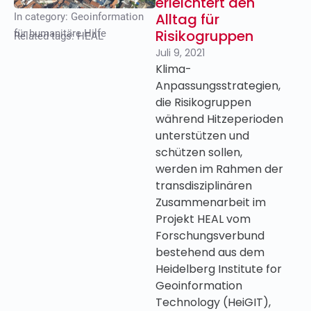
erleichtert den
Alltag für
In category:
Geoinformation
Risikogruppen
für humanitäre Hilfe
Related tags:
HEAL
Juli 9, 2021
Klima-
Anpassungsstrategien,
die Risikogruppen
während Hitzeperioden
unterstützen und
schützen sollen,
werden im Rahmen der
transdisziplinären
Zusammenarbeit im
Projekt HEAL vom
Forschungsverbund
bestehend aus dem
Heidelberg Institute for
Geoinformation
Technology (HeiGIT),