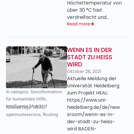
Höchsttemperatur von
über 30 °C fast
verdreifacht und…
Read more
WENN ES IN DER
STADT ZU HEISS
WIRD
Oktober 28, 2021
Aktuelle Meldung der
Universität Heidelberg
In category:
Geoinformation
zum Projekt HEAL:
für humanitäre Hilfe
,
https://www.uni-
Intelligente Mobilität
heidelberg.de/de/new
Related tags:
HEAL
,
sroom/wenn-es-in-
openrouteservice
,
Routing
der-stadt-zu-heiss-
wird BADEN-