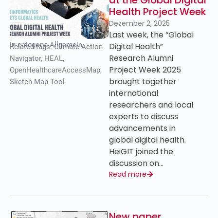
at the Global Digital
Health Project Week
Dezember 2, 2025
Last week, the “Global
In category:
Allgemein
Digital Health”
Related tags:
Climate Action
Research Alumni
Navigator
,
HEAL
,
Project Week 2025
OpenHealthcareAccessMap
,
brought together
Sketch Map Tool
international
researchers and local
experts to discuss
advancements in
global digital health.
HeiGIT joined the
discussion on…
Read more
New paper