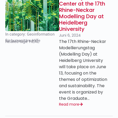
Center at the 17th
Rhine-Neckar
Modelling Day at
Heidelberg
University
In category:
Geoinformation
Juni 6, 2024
für humanitäre Hilfe
The 17th Rhine-Neckar
Related tags:
HEAL
Modellierungstag
(Modelling Day) at
Heidelberg University
will take place on June
13, focusing on the
themes of optimization
and sustainability. The
event is organized by
the Graduate…
Read more