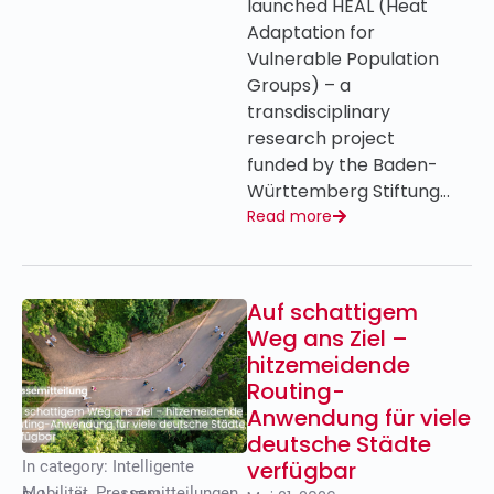
launched HEAL (Heat
Adaptation for
Vulnerable Population
Groups) – a
transdisciplinary
research project
funded by the Baden-
Württemberg Stiftung…
Read more
Auf schattigem
Weg ans Ziel –
hitzemeidende
Routing-
Anwendung für viele
deutsche Städte
verfügbar
In category:
Intelligente
Mobilität
,
Pressemitteilungen