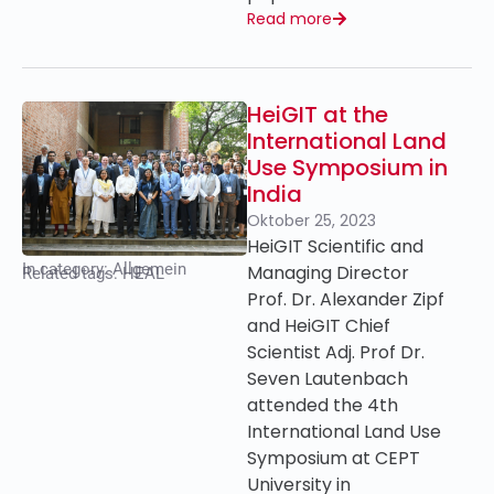
Read more
HeiGIT at the
International Land
Use Symposium in
India
Oktober 25, 2023
HeiGIT Scientific and
In category:
Allgemein
Managing Director
Related tags:
HEAL
Prof. Dr. Alexander Zipf
and HeiGIT Chief
Scientist Adj. Prof Dr.
Seven Lautenbach
attended the 4th
International Land Use
Symposium at CEPT
University in