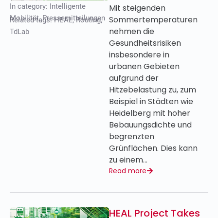
In category:
Intelligente
Mit steigenden
Mobilität
,
Pressemitteilungen
Sommertemperaturen
Related tags:
HEAL
,
Routing
,
nehmen die
TdLab
Gesundheitsrisiken
insbesondere in
urbanen Gebieten
aufgrund der
Hitzebelastung zu, zum
Beispiel in Städten wie
Heidelberg mit hoher
Bebauungsdichte und
begrenzten
Grünflächen. Dies kann
zu einem…
Read more
HEAL Project Takes