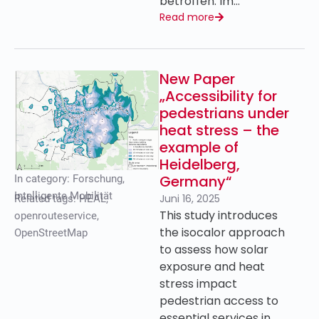
betroffen. Im…
Read more
New Paper
„Accessibility for
pedestrians under
heat stress – the
example of
Heidelberg,
Germany“
In category:
Forschung
,
Intelligente Mobilität
Juni 16, 2025
Related tags:
HEAL
,
This study introduces
openrouteservice
,
the isocalor approach
OpenStreetMap
to assess how solar
exposure and heat
stress impact
pedestrian access to
essential services in