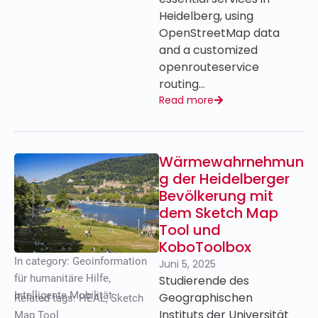
Heidelberg, using
OpenStreetMap data
and a customized
openrouteservice
routing…
Read more
Wärmewahrnehmun
g der Heidelberger
Bevölkerung mit
dem Sketch Map
Tool und
KoboToolbox
In category:
Geoinformation
Juni 5, 2025
für humanitäre Hilfe
,
Studierende des
Intelligente Mobilität
Geographischen
Related tags:
HEAL
,
Sketch
Instituts der Universität
Map Tool