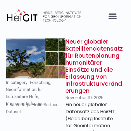
Neuer globaler
Satellitendatensatz
für Routenplanung
humanitärer
Einsätze und die
Erfassung von
Infrastrukturveränd
In category:
Forschung
,
erungen
Geoinformation für
humanitäre Hilfe
,
November 19, 2025
Pressemitteilungen
Ein neuer globaler
Related tags:
Road Surface
Datensatz des HeiGIT
Dataset
(Heidelberg Institute
for Geoinformation