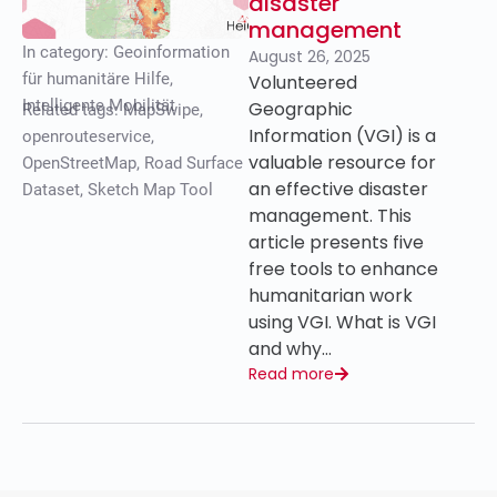
disaster
management
In category:
Geoinformation
August 26, 2025
für humanitäre Hilfe
,
Volunteered
Intelligente Mobilität
Geographic
Related tags:
MapSwipe
,
Information (VGI) is a
openrouteservice
,
valuable resource for
OpenStreetMap
,
Road Surface
an effective disaster
Dataset
,
Sketch Map Tool
management. This
article presents five
free tools to enhance
humanitarian work
using VGI. What is VGI
and why…
Read more