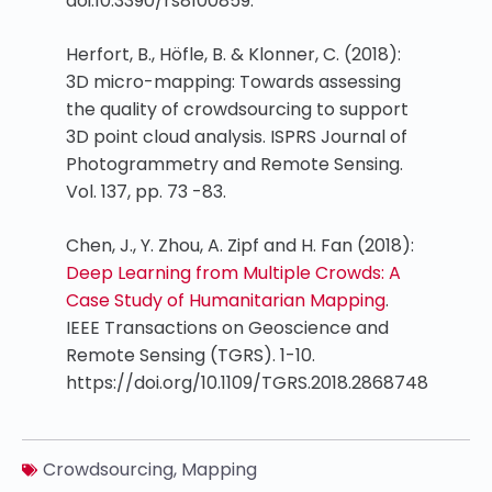
doi:10.3390/rs8100859.
Herfort, B., Höfle, B. & Klonner, C. (2018):
3D micro-mapping: Towards assessing
the quality of crowdsourcing to support
3D point cloud analysis. ISPRS Journal of
Photogrammetry and Remote Sensing.
Vol. 137, pp. 73 -83.
Chen, J., Y. Zhou, A. Zipf and H. Fan (2018):
Deep Learning from Multiple Crowds: A
Case Study of Humanitarian Mapping
.
IEEE Transactions on Geoscience and
Remote Sensing (TGRS). 1-10.
https://doi.org/10.1109/TGRS.2018.2868748
Crowdsourcing
,
Mapping