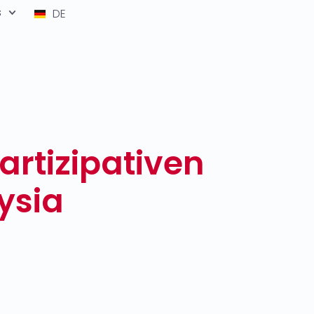
s
DE
artizipativen
ysia