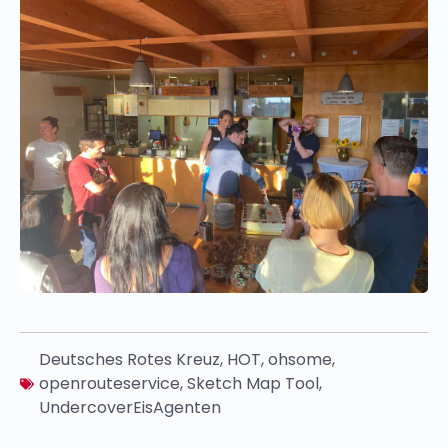
Deutsches Rotes Kreuz
,
HOT
,
ohsome
,
openrouteservice
,
Sketch Map Tool
,
UndercoverEisAgenten