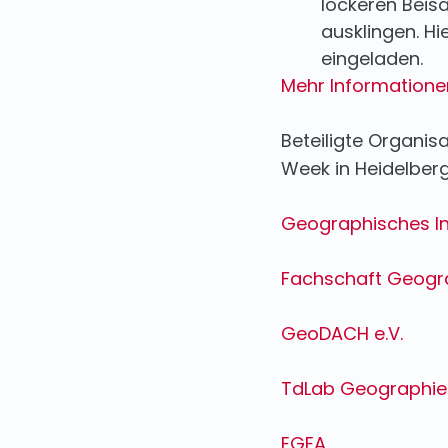
lockeren Beis
ausklingen. Hi
eingeladen.
Mehr Informatione
Beteiligte Organi
Week in Heidelberg
Geographisches Ins
Fachschaft Geogra
GeoDACH e.V.
TdLab Geographie 
EGEA