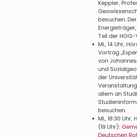
Keppler, Profe
Geowissenscha
besuchen. Der
Energieträger,
Teil der HGG-
Mi., 14 Uhr, Hö
Vortrag „Expe
von Johannes 
und Sozialgeo
der Universitä
Veranstaltung
allem an Stud
Studieninform
besuchen.
Mi., 18:30 Uhr,
(19 Uhr):
Geme
Deutschen Rot