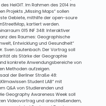
 des HeiGIT. Im Rahmen des 2014 ins
en Projekts „Missing Maps“ sollen
sste Gebiete, mithilfe der open-soure
nStreetMap, kartiert werden.
minarraum 015 INF 348: Interaktiver
evanz des Raumes: Geographische
mwelt, Entwicklung und Gesundheit“
 Dr. Sven Lautenbach. Der Vortrag soll
arität als Stärke der Geographie
und konkrete Anwendungsbereiche von
en Methoden aufzeigen.
rsaal der Berliner Straße 48:
„Klimawissen Student LAB“ mit
em Q&A von Studierenden und
Die Geography Awareness Week soll
zen Videovortrag und anschließendem,