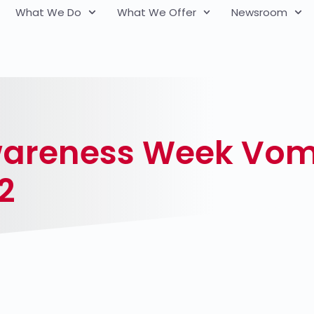
What We Do
What We Offer
Newsroom
reness Week Vom 1
2