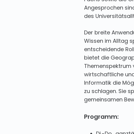
Angesprochen sind
des Universitätsall
Der breite Anwen
Wissen im Alltag s
entscheidende Roll
bietet die Geograp
Themenspektrum 
wirtschaftliche und
Informatik die Mögl
zu schlagen. Sie sp
gemeinsamen Bewä
Programm:
Di.-Do., ganzt