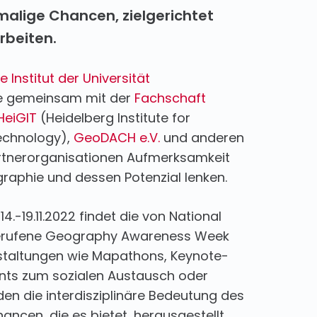
malige Chancen
, zielgerichtet
rbeiten.
Institut der Universität
 gemeinsam mit der
Fachschaft
HeiGIT
(Heidelberg Institute for
echnology),
GeoDACH e.V.
und anderen
artnerorganisationen Aufmerksamkeit
raphie und dessen Potenzial lenken.
.-19.11.2022 findet die von National
erufene Geography Awareness Week
nstaltungen wie Mapathons, Keynote-
nts zum sozialen Austausch oder
den die interdisziplinäre Bedeutung des
ancen, die es bietet, herausgestellt.