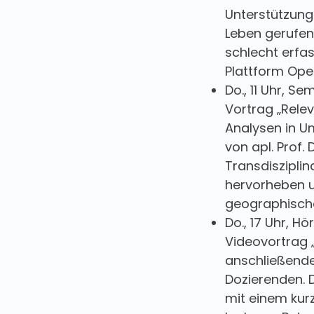
Unterstützung
Leben gerufen
schlecht erfa
Plattform Ope
Do., 11 Uhr, Se
Vortrag „Rel
Analysen in U
von apl. Prof.
Transdisziplin
hervorheben 
geographisch
Do., 17 Uhr, Hö
Videovortrag 
anschließend
Dozierenden. 
mit einem kur