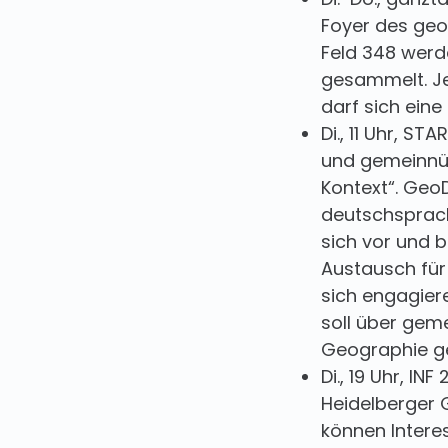
Foyer des geo
Feld 348 werd
gesammelt. Jed
darf sich ein
Di., 11 Uhr, S
und gemeinnüt
Kontext“. GeoD
deutschsprach
sich vor und 
Austausch für
sich engagier
soll über geme
Geographie g
Di., 19 Uhr, I
Heidelberger
können Interes