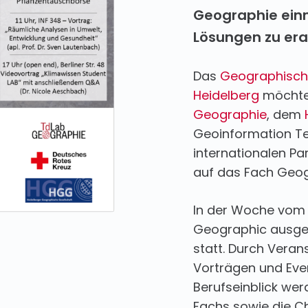
Geographie ein
Lösungen zu era
Das
Geographische 
Heidelberg
möchte
Geographie
, dem
Geoinformation T
internationalen P
auf das Fach Geog
In der Woche vom 14
Geographic ausg
statt. Durch Vera
Vorträgen und Eve
Berufseinblick wer
Fachs sowie die Ch