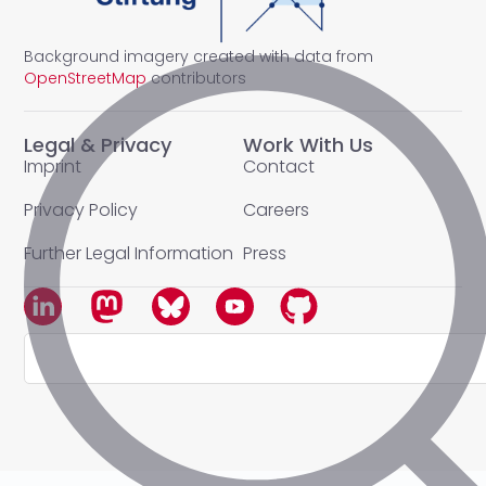
Background imagery created with data from
OpenStreetMap
contributors
Legal & Privacy
Work With Us
Imprint
Contact
Privacy Policy
Careers
Further Legal Information
Press