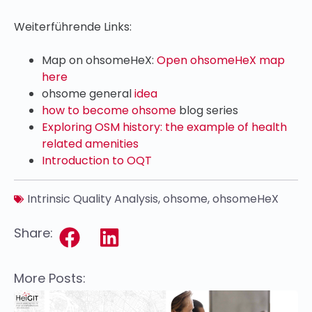
Weiterführende Links:
Map on ohsomeHeX:
Open ohsomeHeX map
here
ohsome general
idea
how to become ohsome
blog series
Exploring OSM history: the example of health
related amenities
Introduction to OQT
Intrinsic Quality Analysis
,
ohsome
,
ohsomeHeX
Share:
More Posts: