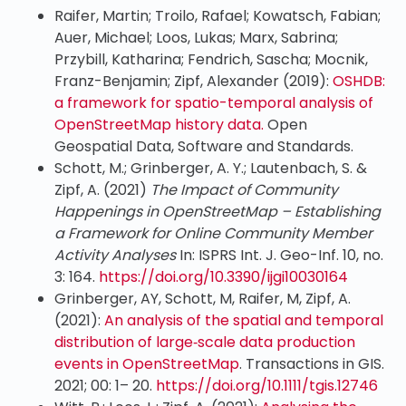
Raifer, Martin; Troilo, Rafael; Kowatsch, Fabian;
Auer, Michael; Loos, Lukas; Marx, Sabrina;
Przybill, Katharina; Fendrich, Sascha; Mocnik,
Franz-Benjamin; Zipf, Alexander (2019):
OSHDB:
a framework for spatio-temporal analysis of
OpenStreetMap history data.
Open
Geospatial Data, Software and Standards.
Schott, M.; Grinberger, A. Y.; Lautenbach, S. &
Zipf, A. (2021)
The Impact of Community
Happenings in OpenStreetMap – Establishing
a Framework for Online Community Member
Activity Analyses
In: ISPRS Int. J. Geo-Inf. 10, no.
3: 164.
https://doi.org/10.3390/ijgi10030164
Grinberger, AY, Schott, M, Raifer, M, Zipf, A.
(2021):
An analysis of the spatial and temporal
distribution of large‐scale data production
events
in OpenStreetMap
. Transactions in GIS.
2021; 00: 1– 20.
https://doi.org/10.1111/tgis.12746