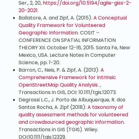
Ser., 2, 20,
https://doi.org/10.5194/agile-giss-2-
20-2021
.
Ballatore, A. and Zipf, A. (2015):
A Conceptual
Quality Framework for Volunteered
Geographic Information
. COSIT –
CONFERENCE ON SPATIAL INFORMATION
THEORY XII. October 12-16, 2015. Santa Fe, New
Mexico, USA. Lecture Notes in Computer
Science, pp. 1-20.
Barron, C., Neis, P. & Zipf, A. (2013):
A
Comprehensive Framework for Intrinsic
OpenStreetMap Quality Analysis.
,
Transactions in GIS, DOI: 10.1111/tgis.12073.
Degrossi L.C., J. Porto de Albuquerque, R. dos
Santos Rocha, A. Zipf (2018):
A taxonomy of
quality assessment methods for volunteered
and crowdsourced geographic information.
Transactions in GIS (TGIS). Wiley.
DOI:10.1111/tgis.12329.