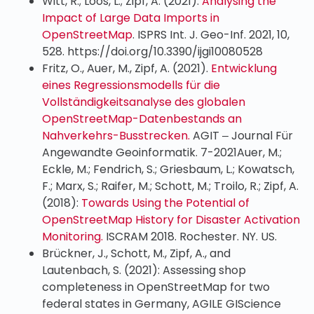
Witt, R.; Loos, L.; Zipf, A. (2021):
Analysing the
Impact of Large Data Imports in
OpenStreetMap
. ISPRS Int. J. Geo-Inf. 2021, 10,
528. https://doi.org/10.3390/ijgi10080528
Fritz, O., Auer, M., Zipf, A. (2021).
Entwicklung
eines Regressionsmodells für die
Vollständigkeitsanalyse des globalen
OpenStreetMap-Datenbestands an
Nahverkehrs-Busstrecken.
AGIT ‒ Journal Für
Angewandte Geoinformatik. 7-2021Auer, M.;
Eckle, M.; Fendrich, S.; Griesbaum, L.; Kowatsch,
F.; Marx, S.; Raifer, M.; Schott, M.; Troilo, R.; Zipf, A.
(2018):
Towards Using the Potential of
OpenStreetMap History for Disaster Activation
Monitoring.
ISCRAM 2018. Rochester. NY. US.
Brückner, J., Schott, M., Zipf, A., and
Lautenbach, S. (2021): Assessing shop
completeness in OpenStreetMap for two
federal states in Germany, AGILE GIScience