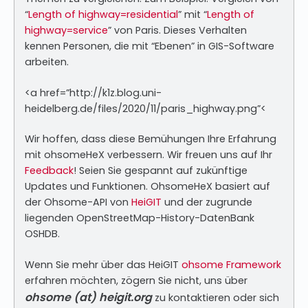
“
Length of highway=residential
” mit “
Length of
highway=service
” von Paris. Dieses Verhalten
kennen Personen, die mit “Ebenen” in GIS-Software
arbeiten.
<a href=”http://k1z.blog.uni-
heidelberg.de/files/2020/11/paris_highway.png”<
Wir hoffen, dass diese Bemühungen Ihre Erfahrung
mit ohsomeHeX verbessern. Wir freuen uns auf Ihr
Feedback
! Seien Sie gespannt auf zukünftige
Updates und Funktionen. OhsomeHeX basiert auf
der Ohsome-API von
HeiGIT
und der zugrunde
liegenden OpenStreetMap-History-DatenBank
OSHDB.
Wenn Sie mehr über das HeiGIT
ohsome Framework
erfahren möchten, zögern Sie nicht, uns über
ohsome (at) heigit.org
zu kontaktieren oder sich