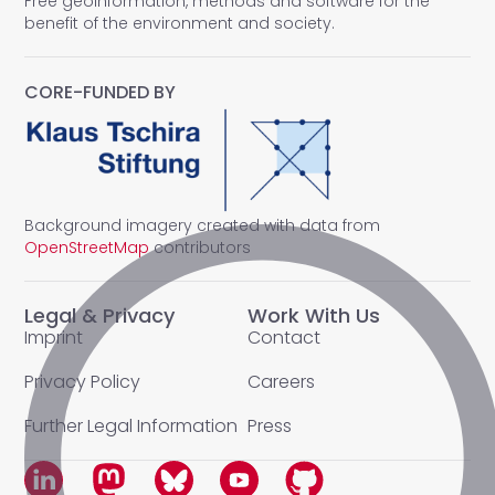
Free geoinformation, methods and software for the
benefit of the environment and society.
CORE-FUNDED BY
Background imagery created with data from
OpenStreetMap
contributors
Legal & Privacy
Work With Us
Imprint
Contact
Privacy Policy
Careers
Further Legal Information
Press