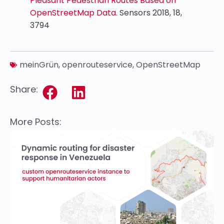
Pleasant Pedestrian Routes Based on
OpenStreetMap Data
. Sensors 2018, 18,
3794
meinGrün
,
openrouteservice
,
OpenStreetMap
Share:
More Posts: