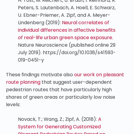
H. Tost, M. Reichert, U. Braun, I. Reinhard, R.
Peters, S. Lautenbach, A. Hoell, E. Schwarz,
U. Ebner-Priemer, A. Zipf, and A. Meyer-
Lindenberg (2019):
Neural correlates of
individual differences in affective benefits
of real-life urban green space exposure.
Nature Neuroscience (published online 29
July 2019). https://doi.org/10.1038/s41593-
019-0451-y
These findings motivate also
our work on pleasant
route planning
that suggest user-dependent
pedestrian routes that have particularly high
shares of green areas or particularly low noise
levels:
Novack, T.; Wang, Z.; Zipf, A. (2018):
A
System for Generating Customized