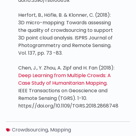
doi:10.3390/rs8100859.
Herfort, B., Höfle, B. & Klonner, C. (2018):
3D micro-mapping: Towards assessing
the quality of crowdsourcing to support
3D point cloud analysis. ISPRS Journal of
Photogrammetry and Remote Sensing.
Vol. 137, pp. 73 -83.
Chen, J., Y. Zhou, A. Zipf and H. Fan (2018):
Deep Learning from Multiple Crowds: A
Case Study of Humanitarian Mapping
.
IEEE Transactions on Geoscience and
Remote Sensing (TGRS). 1-10.
https://doi.org/10.1109/TGRS.2018.2868748
Crowdsourcing
,
Mapping